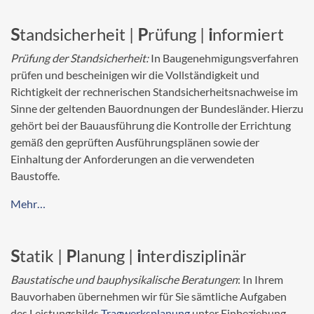
S
tandsicherheit |
P
rüfung |
i
nformiert
Prüfung der Standsicherheit:
In Baugenehmigungsverfahren
prüfen und bescheinigen wir die Vollständigkeit und
Richtigkeit der rechnerischen Standsicherheitsnachweise im
Sinne der geltenden Bauordnungen der Bundesländer. Hierzu
gehört bei der Bauausführung die Kontrolle der Errichtung
gemäß den geprüften Ausführungsplänen sowie der
Einhaltung der Anforderungen an die verwendeten
Baustoffe.
Mehr…
S
tatik |
P
lanung |
i
nterdisziplinär
Baustatische und bauphysikalische Beratungen
: In Ihrem
Bauvorhaben übernehmen wir für Sie sämtliche Aufgaben
des Leistungsbilds
Tragwerksplanung
unter Einbeziehung